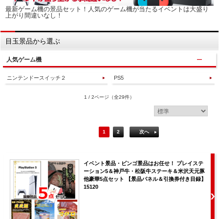
最新ゲーム機の景品セット！人気のゲーム機が当たるイベントは大盛り
上がり間違いなし！
目玉景品から選ぶ
人気ゲーム機
ニンテンドースイッチ２
PS5
1 / 2ページ
（全29件）
1
2
次へ
イベント景品・ビンゴ景品はお任せ！ プレイステ
ーション5＆神戸牛・松阪牛ステーキ＆米沢天元豚
他豪華5点セット 【景品パネル＆引換券付き目録】
15120