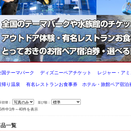
全国テーマパーク
ディズニーペアチケット
レジャー・アミ
日帰り温泉
有名レストランお食事券
ホテル・旅館ペア宿泊
示切替：
並び順：
16件中1件～40件を表示
商品一覧