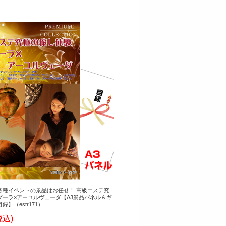
各種イベントの景品はお任せ！ 高級エステ究
ダーラ×アーユルヴェーダ【A3景品パネル＆ギ
】（estr171）
税込)