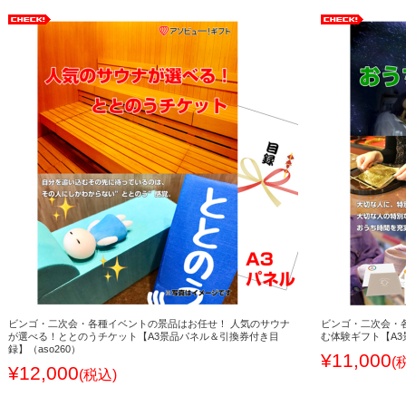
ビンゴ・二次会・各種イベントの景品はお任せ！ 人気のサウナ
ビンゴ・二次会・
が選べる！ととのうチケット【A3景品パネル＆引換券付き目
む体験ギフト【A3
録】（aso260）
¥11,000
(
¥12,000
(税込)