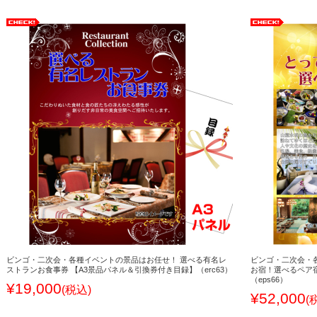
ビンゴ・二次会・各種イベントの景品はお任せ！ 選べる有名レ
ビンゴ・二次会・
ストランお食事券 【A3景品パネル＆引換券付き目録】（erc63）
お宿！選べるペア
（eps66）
¥19,000
(税込)
¥52,000
(