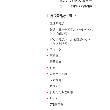
有名レストランお食事券
ホテル・旅館ペア宿泊券
目玉景品から選ぶ
体験型景品
厳選！日本全国グルメセレクショ
ン（単品販売）
グルメ景品パネル＆目録セット
（セット販売）
スィーツ
高級お肉
豪華海鮮
お米
人気ゲーム機
人気家電
ネスカフェ
折りたたみ自転車
Apple
JTB旅行券