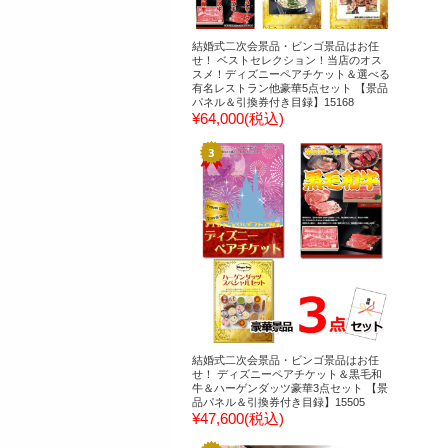
結婚式二次会景品・ビンゴ景品はお任
せ！ ベストセレクション！当店のオス
スメ！ディズニーペアチケット＆選べる
有名レストラン他豪華5点セット 【景品
パネル＆引換券付き目録】15168
¥64,000
(税込)
結婚式二次会景品・ビンゴ景品はお任
せ！ ディズニーペアチケット＆黒毛和
牛＆ハーゲンダッツ豪華3点セット 【景
品パネル＆引換券付き目録】15505
¥47,600
(税込)