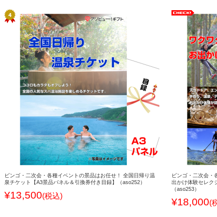
ビンゴ・二次会・各種イベントの景品はお任せ！ 全国日帰り温
ビンゴ・二次会・
泉チケット【A3景品パネル＆引換券付き目録】（aso252）
出かけ体験セレク
（aso253）
¥13,500
(税込)
¥18,000
(