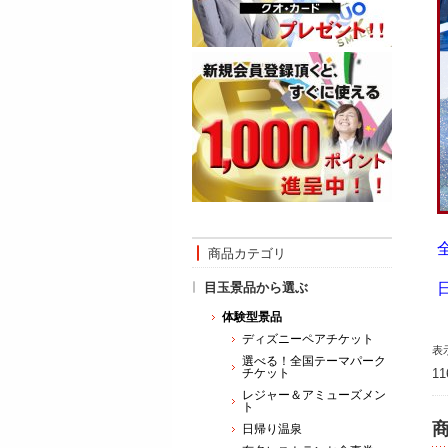
商品カテゴリ
目玉景品から選ぶ
体験型景品
ディズニーペアチケット
表
選べる！全国テーマパーク
チケット
1
レジャー＆アミューズメン
ト
日帰り温泉