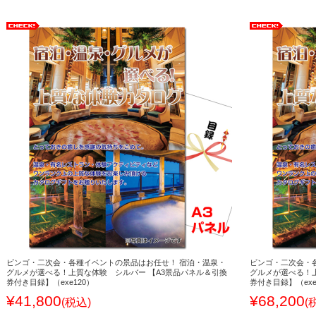
ビンゴ・二次会・各種イベントの景品はお任せ！ 宿泊・温泉・
ビンゴ・二次会・
グルメが選べる！上質な体験 シルバー 【A3景品パネル＆引換
グルメが選べる！上
券付き目録】（exe120）
券付き目録】（exe
¥41,800
¥68,200
(税込)
(