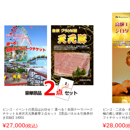
ビンゴ・イベントの景品はお任せ！ 選べる！全国テーマパーク
ビンゴ・二次会・
チケット＆米沢天元豚豪華２点セット 【景品パネル＆引換券付
極の癒し体験シロ
き目録】14001
フトチケット付き目録
¥27,000
¥28,000
(税込)
(