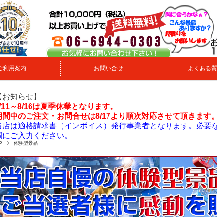
ご利用案内
お問い合せ
よくある質
【お知らせ】
8/11～8/16は夏季休業となります。
期間中のご注文・お問合せは8/17より順次対応させて頂きます
当店は適格請求書（インボイス）発行事業者となります。必要
欄にご入力ください。
P
体験型景品