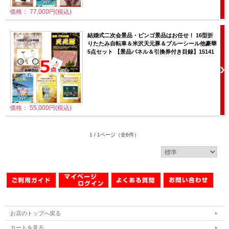
価格： 77,000円(税込)
結婚式二次会景品・ビンゴ景品はお任せ！ 16型折
りたたみ自転車＆米沢天元豚＆ブルーシール他豪華
5点セット 【景品パネル＆引換券付き目録】15141
価格： 55,000円(税込)
1 / 1ページ
（全6件）
お店のトップへ戻る
カートを見る