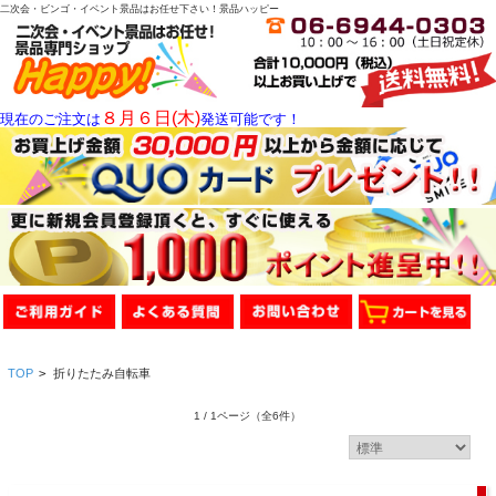
二次会・ビンゴ・イベント景品はお任せ下さい！景品ハッピー
８月６日(木)
現在のご注文は
発送可能です！
TOP
>
折りたたみ自転車
1 / 1ページ
（全6件）