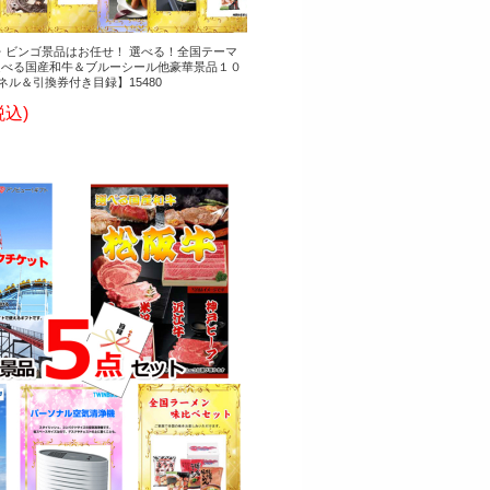
・ビンゴ景品はお任せ！ 選べる！全国テーマ
選べる国産和牛＆ブルーシール他豪華景品１０
ネル＆引換券付き目録】15480
税込)