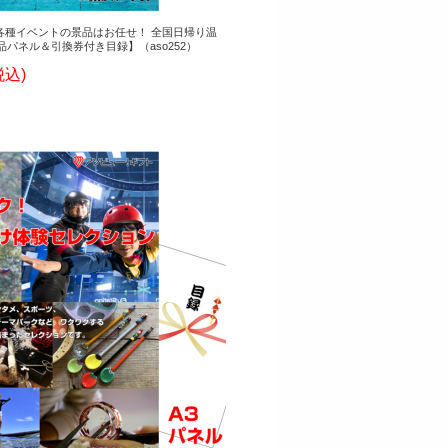
各種イベントの景品はお任せ！ 全国日帰り温
品パネル＆引換券付き目録】（aso252）
税込)