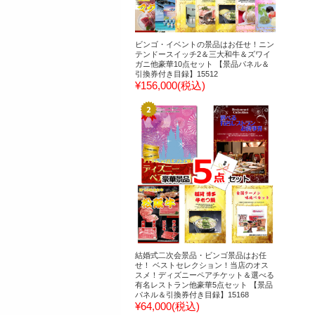
ビンゴ・イベントの景品はお任せ！ニン
テンドースイッチ2＆三大和牛＆ズワイ
ガニ他豪華10点セット 【景品パネル＆
引換券付き目録】15512
¥156,000
(税込)
結婚式二次会景品・ビンゴ景品はお任
せ！ ベストセレクション！当店のオス
スメ！ディズニーペアチケット＆選べる
有名レストラン他豪華5点セット 【景品
パネル＆引換券付き目録】15168
¥64,000
(税込)