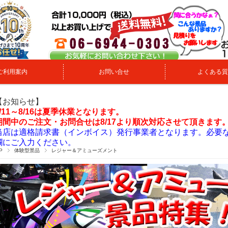
ご利用案内
お問い合せ
よくある質
【お知らせ】
8/11～8/16は夏季休業となります。
期間中のご注文・お問合せは8/17より順次対応させて頂きます
当店は適格請求書（インボイス）発行事業者となります。必要
欄にご入力ください。
P
体験型景品
レジャー＆アミューズメント