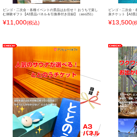
ビンゴ・二次会・各種イベントの景品はお任せ！ おうちで楽し
ビンゴ・二次会・
む体験ギフト【A3景品パネル＆引換券付き目録】（aso251）
泉チケット【A3景
¥11,000
¥13,500
(税込)
(