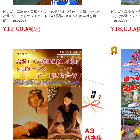
ビンゴ・二次会・各種イベントの景品はお任せ！ 人気のサウナ
ビンゴ・二次会・
が選べる！ととのうチケット【A3景品パネル＆引換券付き目
出かけ体験セレク
録】（aso260）
（aso253）
¥12,000
¥18,000
(税込)
(