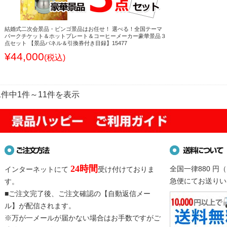
結婚式二次会景品・ビンゴ景品はお任せ！ 選べる！全国テーマ
パークチケット＆ホットプレート＆コーヒーメーカー豪華景品３
点セット 【景品パネル＆引換券付き目録】15477
¥44,000
(税込)
1件中1件～11件を表示
24時間
全国一律880 
インターネットにて
受け付けておりま
急便にてお送りい
す。
■ご注文完了後、ご注文確認の【自動返信メー
ル】が配信されます。
※万が一メールが届かない場合はお手数ですがご