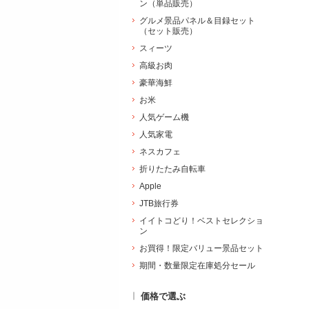
ン（単品販売）
グルメ景品パネル＆目録セット
（セット販売）
スィーツ
高級お肉
豪華海鮮
お米
人気ゲーム機
人気家電
ネスカフェ
折りたたみ自転車
Apple
JTB旅行券
イイトコどり！ベストセレクショ
ン
お買得！限定バリュー景品セット
期間・数量限定在庫処分セール
価格で選ぶ