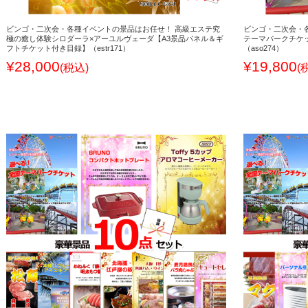
ビンゴ・二次会・各種イベントの景品はお任せ！ 高級エステ究
ビンゴ・二次会・
極の癒し体験シロダーラ×アーユルヴェーダ【A3景品パネル＆ギ
テーマパークチケ
フトチケット付き目録】（estr171）
（aso274）
¥28,000
¥19,800
(税込)
(