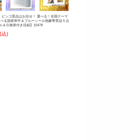
・ビンゴ景品はお任せ！ 選べる！全国テーマ
選べる国産和牛＆ブルーシール他豪華景品５点
ル＆引換券付き目録】15478
税込)