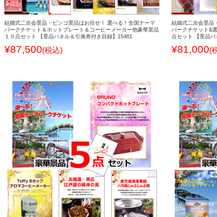
結婚式二次会景品・ビンゴ景品はお任せ！ 選べる！全国テーマ
結婚式二次会景品
パークチケット＆ホットプレート＆コーヒーメーカー他豪華景品
パークチケット&
１０点セット 【景品パネル＆引換券付き目録】15481
点セット 【景品パ
¥87,500
¥81,000
(税込)
(