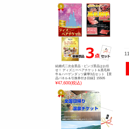
1
結婚式二次会景品・ビンゴ景品はお任
せ！ ディズニーペアチケット＆黒毛和
牛＆ハーゲンダッツ豪華3点セット 【景
品パネル＆引換券付き目録】15505
¥47,600
(税込)