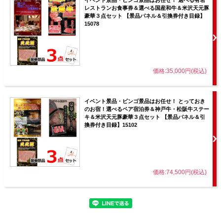
レストランお食事券＆選べる国産和牛＆米沢天元豚
豪華３点セット 【景品パネル＆引換券付き目録】
15078
価格:35,000円(税込)
イベント景品・ビンゴ景品はお任せ！ とっておき
のお宿！選べるペア宿泊券＆神戸牛・松阪牛ステー
キ＆米沢天元豚豪華３点セット 【景品パネル＆引
換券付き目録】15102
価格:74,500円(税込)