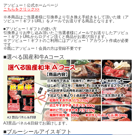
アソビュー！公式ホームページ
こちらをクリック>>
※本商品はご当選者様に引換券より引き換え手続きをして頂いた後（ア
ソビュー！ギフトURL）をメールでお送りする商品となります。
■アソビュー！ギフトの使い方
引換券よりお申し込み頂いたご当選者様にメールでお送りしたアソビュ
ー！ギフトURLからログイン頂くと商品がお選び頂けます。
※アソビュー！ギフトのご利用にはアソビュー！アカウント作成が必要
です
※既にアソビュー！会員の方は登録不要です
■選べる国産和牛Aコース
A3景品パネル&目録でお届けします。
■ブルーシールアイスギフト