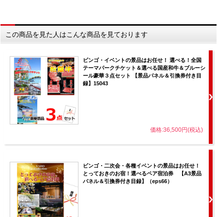
この商品を見た人はこんな商品を見ております
ビンゴ・イベントの景品はお任せ！ 選べる！全国
テーマパークチケット＆選べる国産和牛＆ブルーシ
ール豪華３点セット 【景品パネル＆引換券付き目
録】15043
価格:36,500円(税込)
ビンゴ・二次会・各種イベントの景品はお任せ！
とっておきのお宿！選べるペア宿泊券 【A3景品
パネル＆引換券付き目録】（eps66）