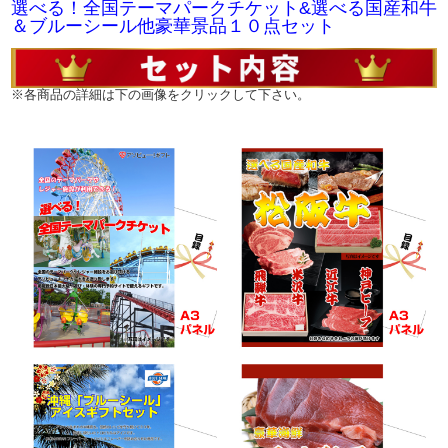
選べる！全国テーマパークチケット&選べる国産和牛
・パーソナル空気清浄機
＆ブルーシール他豪華景品１０点セット
・三重さくらポークしゃぶしゃぶ
・スターバックスオリガミコーヒーギフトNo30
・札幌開拓使 生ハム＆ウインナー詰合せ
※各商品の詳細は下の画像をクリックして下さい。
・福岡 博多牛もつ鍋
・全国ラーメン味比べセット
景品パネル&目録でお届けします。