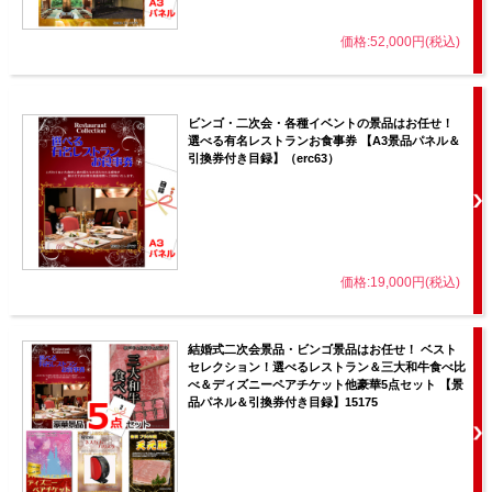
価格:52,000円(税込)
ビンゴ・二次会・各種イベントの景品はお任せ！
選べる有名レストランお食事券 【A3景品パネル＆
引換券付き目録】（erc63）
価格:19,000円(税込)
結婚式二次会景品・ビンゴ景品はお任せ！ ベスト
セレクション！選べるレストラン＆三大和牛食べ比
べ＆ディズニーペアチケット他豪華5点セット 【景
品パネル＆引換券付き目録】15175