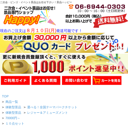
二次会・ビンゴ・イベント景品はお任せ下さい！景品ハッピー
８月１０日(月)
現在のご注文は
発送可能です！
TOP
>
商品一覧
>
体験型景品
>
選べる！全国テーマパークチケット
>
体験型景品
>
レジャー＆アミューズメント
>
70000円～
>
１０点セット