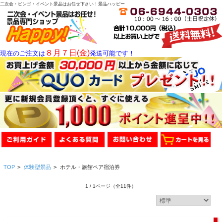
二次会・ビンゴ・イベント景品はお任せ下さい！景品ハッピー
８月７日(金)
現在のご注文は
発送可能です！
TOP
>
体験型景品
>
ホテル・旅館ペア宿泊券
1 / 1ページ
（全11件）