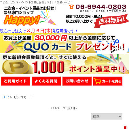
二次会・ビンゴ・イベント景品はお任せ下さい！景品ハッピー
８月６日(木)
現在のご注文は
発送可能です！
TOP
>
ビンゴカード
1 / 1ページ
（全1件）