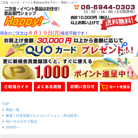
二次会・ビンゴ・イベント景品はお任せ下さい！景品ハッピー
８月１０日(月)
現在のご注文は
発送可能です！
TOP
>
商品一覧
>
厳選！日本全国グルメセレクション（単品販売）
>
A4パネルのサブ景品
>
2000円～