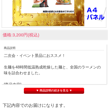
価格:3,200円(税込)
商品説明
二次会・イベント景品におススメ！
生麺を48時間低温熟成乾燥した麺と、全国のラーメンの
味を詰合わせました。
[商品内容]
札幌ラーメン味噌味･喜多方ラーメン醤油味･和歌山ラーメ
▼ 商品説明の続きを見る ▼
ン醤油豚骨味･博多ラーメン豚骨味×各1
下記内容でのお届けになります。