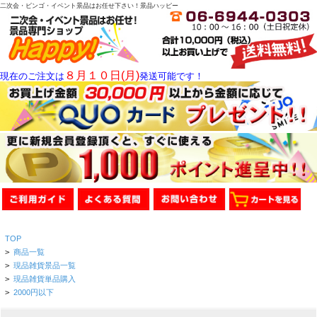
二次会・ビンゴ・イベント景品はお任せ下さい！景品ハッピー
８月１０日(月)
現在のご注文は
発送可能です！
TOP
>
商品一覧
>
現品雑貨景品一覧
>
現品雑貨単品購入
>
2000円以下