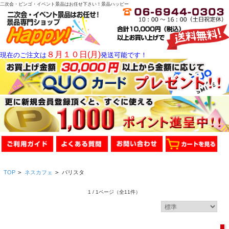
二次会・ビンゴ・イベント景品はお任せ下さい！景品ハッピー
８月１０日(月)
現在のご注文は
発送可能です！
TOP
>
ネスカフェ
>
バリスタ
1 / 1ページ
（全11件）