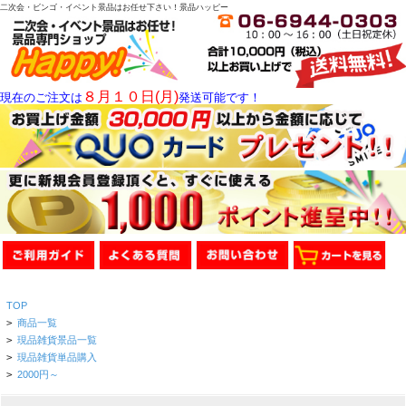
二次会・ビンゴ・イベント景品はお任せ下さい！景品ハッピー
８月１０日(月)
現在のご注文は
発送可能です！
TOP
>
商品一覧
>
現品雑貨景品一覧
>
現品雑貨単品購入
>
2000円～