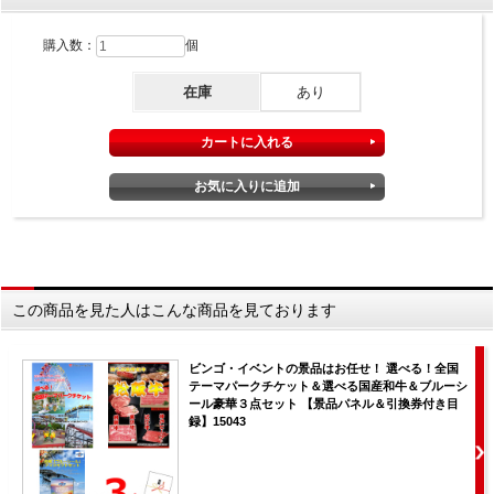
購入数：
個
在庫
あり
この商品を見た人はこんな商品を見ております
ビンゴ・イベントの景品はお任せ！ 選べる！全国
テーマパークチケット＆選べる国産和牛＆ブルーシ
ール豪華３点セット 【景品パネル＆引換券付き目
録】15043