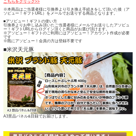
こちらをクリック>>
※本商品はご当選者様に引換券より引き換え手続きをして頂いた後（ア
ソビュー！ギフトURL）をメールでお送りする商品となります。
■アソビュー！ギフトの使い方
引換券よりお申し込み頂いたご当選者様にメールでお送りしたアソビュ
ー！ギフトURLからログイン頂くと商品がお選び頂けます。
※アソビュー！ギフトのご利用にはアソビュー！アカウント作成が必要
です
※既にアソビュー！会員の方は登録不要です
■米沢天元豚
A3景品パネル&目録でお届けします。