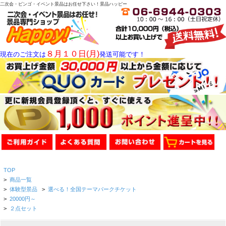
二次会・ビンゴ・イベント景品はお任せ下さい！景品ハッピー
８月１０日(月)
現在のご注文は
発送可能です！
TOP
>
商品一覧
>
体験型景品
>
選べる！全国テーマパークチケット
>
20000円～
>
２点セット