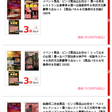
イベント景品・ビンゴ景品はお任せ！ 選べる有名
レストランお食事券＆選べる国産和牛＆米沢天元豚
豪華３点セット 【景品パネル＆引換券付き目録】
15078
価格:35,000円(税込)
イベント景品・ビンゴ景品はお任せ！ とっておき
のお宿！選べるペア宿泊券＆神戸牛・松阪牛ステー
キ＆米沢天元豚豪華３点セット 【景品パネル＆引
換券付き目録】15102
価格:74,500円(税込)
結婚式二次会景品・ビンゴ景品はお任せ！ ベスト
セレクション！選べるレストラン＆三大和牛食べ比
べ＆ディズニーペアチケット豪華3点セット 【景品