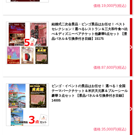
価格:19,000円(税込)
結婚式二次会景品・ビンゴ景品はお任せ！ ベスト
セレクション！選べるレストラン＆三大和牛食べ比
べ＆ディズニーペアチケット他豪華5点セット 【景
品パネル＆引換券付き目録】15175
価格:87,600円(税込)
ビンゴ・イベントの景品はお任せ！ 選べる！全国
テーマパークチケット＆米沢天元豚＆ブルーシール
豪華３点セット 【景品パネル＆引換券付き目録】
14005
価格:35,000円(税込)