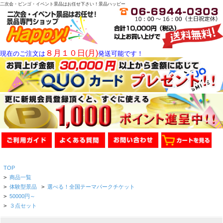
二次会・ビンゴ・イベント景品はお任せ下さい！景品ハッピー
８月１０日(月)
現在のご注文は
発送可能です！
TOP
>
商品一覧
>
体験型景品
>
選べる！全国テーマパークチケット
>
50000円～
>
３点セット