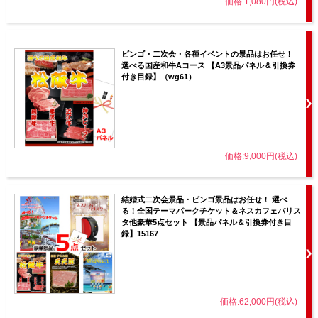
価格:1,080円(税込)
ビンゴ・二次会・各種イベントの景品はお任せ！
選べる国産和牛Aコース 【A3景品パネル＆引換券
付き目録】（wg61）
価格:9,000円(税込)
結婚式二次会景品・ビンゴ景品はお任せ！ 選べ
る！全国テーマパークチケット＆ネスカフェバリス
タ他豪華5点セット 【景品パネル＆引換券付き目
録】15167
価格:62,000円(税込)