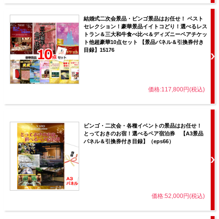
結婚式二次会景品・ビンゴ景品はお任せ！ ベスト
セレクション！豪華景品イイトコどり！選べるレス
トラン＆三大和牛食べ比べ＆ディズニーペアチケッ
ト他超豪華10点セット 【景品パネル＆引換券付き
目録】15176
価格:117,800円(税込)
ビンゴ・二次会・各種イベントの景品はお任せ！
とっておきのお宿！選べるペア宿泊券 【A3景品
パネル＆引換券付き目録】（eps66）
価格:52,000円(税込)