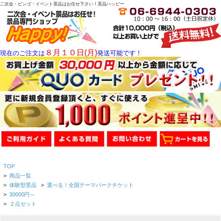
二次会・ビンゴ・イベント景品はお任せ下さい！景品ハッピー
８月１０日(月)
現在のご注文は
発送可能です！
TOP
>
商品一覧
>
体験型景品
>
選べる！全国テーマパークチケット
>
30000円～
>
２点セット