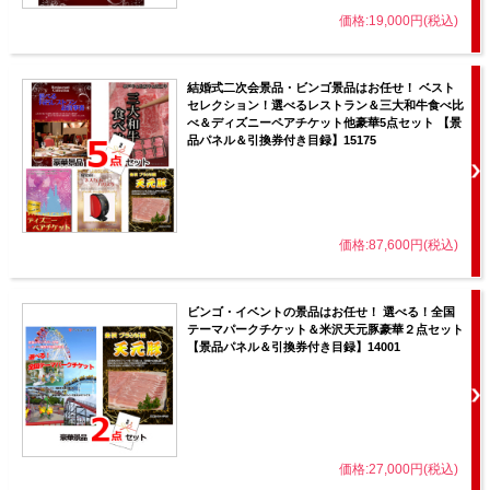
価格:19,000円(税込)
結婚式二次会景品・ビンゴ景品はお任せ！ ベスト
セレクション！選べるレストラン＆三大和牛食べ比
べ＆ディズニーペアチケット他豪華5点セット 【景
品パネル＆引換券付き目録】15175
価格:87,600円(税込)
ビンゴ・イベントの景品はお任せ！ 選べる！全国
テーマパークチケット＆米沢天元豚豪華２点セット
【景品パネル＆引換券付き目録】14001
価格:27,000円(税込)