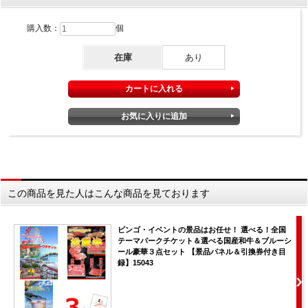
購入数：
個
在庫
あり
この商品を見た人はこんな商品を見ております
ビンゴ・イベントの景品はお任せ！ 選べる！全国
テーマパークチケット＆選べる国産和牛＆ブルーシ
ール豪華３点セット 【景品パネル＆引換券付き目
録】15043