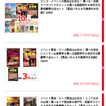
ビンゴ・イベントの景品はお任せ！ 選べる！全国
テーマパークチケット＆選べる国産和牛＆米沢天元
豚他豪華10点セット 【景品パネル＆引換券付き目
録】15050
価格:77,000円(税込)
イベント景品・ビンゴ景品はお任せ！ 選べる有名
レストランお食事券＆選べる国産和牛＆米沢天元豚
豪華３点セット 【景品パネル＆引換券付き目録】
15078
価格:35,000円(税込)
イベント景品・ビンゴ景品はお任せ！ とっておき
のお宿！選べるペア宿泊券＆神戸牛・松阪牛ステー
キ＆米沢天元豚豪華３点セット 【景品パネル＆引