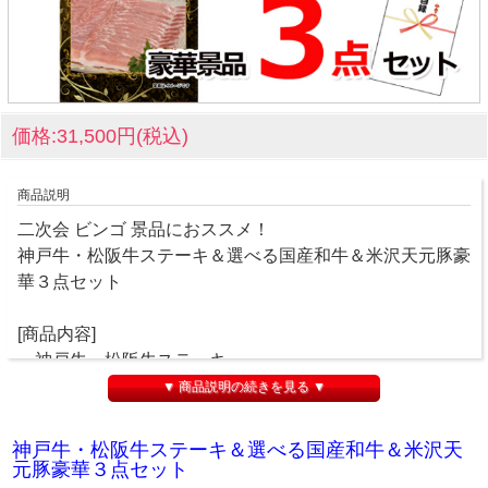
価格:31,500円(税込)
商品説明
二次会 ビンゴ 景品におススメ！
神戸牛・松阪牛ステーキ＆選べる国産和牛＆米沢天元豚豪
華３点セット
[商品内容]
・神戸牛・松阪牛ステーキ
・選べる国産和牛Aコース
▼ 商品説明の続きを見る ▼
・米沢天元豚
神戸牛・松阪牛ステーキ＆選べる国産和牛＆米沢天
景品パネル&目録でお届けします。
元豚豪華３点セット