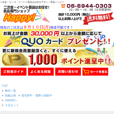
二次会・ビンゴ・イベント景品はお任せ下さい！景品ハッピー
８月１０日(月)
現在のご注文は
発送可能です！
TOP
>
商品一覧
>
高級お肉
>
黒毛和牛・霜降り国産牛
>
30000円～
>
３点セット