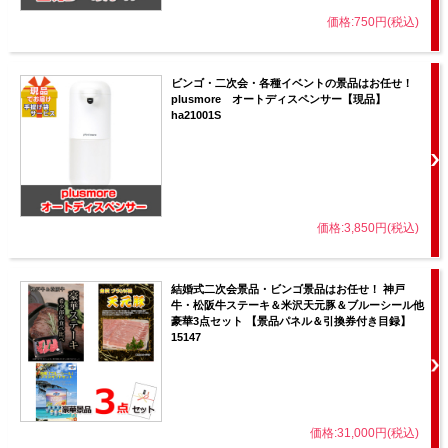
価格:750円(税込)
ビンゴ・二次会・各種イベントの景品はお任せ！
plusmore オートディスペンサー【現品】
ha21001S
価格:3,850円(税込)
結婚式二次会景品・ビンゴ景品はお任せ！ 神戸
牛・松阪牛ステーキ＆米沢天元豚＆ブルーシール他
豪華3点セット 【景品パネル＆引換券付き目録】
15147
価格:31,000円(税込)