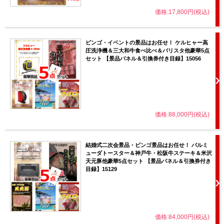
価格:17,800円(税込)
ビンゴ・イベントの景品はお任せ！ ケルヒャー高
圧洗浄機＆三大和牛食べ比べ＆バリスタ他豪華5点
セット 【景品パネル＆引換券付き目録】15056
価格:88,000円(税込)
結婚式二次会景品・ビンゴ景品はお任せ！ バルミ
ューダトースター＆神戸牛・松阪牛ステーキ＆米沢
天元豚他豪華5点セット 【景品パネル＆引換券付き
目録】15129
価格:84,000円(税込)