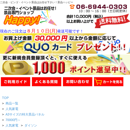
二次会・ビンゴ・イベント景品はお任せ下さい！景品ハッピー
８月１０日(月)
現在のご注文は
発送可能です！
TOP
>
商品一覧
>
人気家電
>
A3サイズの特大景品パネル
>
70000円～
>
人気家電
>
ダイソン