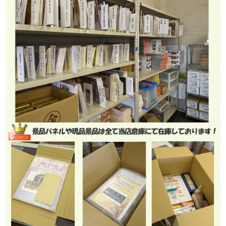
Dyson Digital Slim Origin SV18FFOR2
充電時間 約3.5時間
充電使用時間 強モード／約5分、エコモード／約40分
★★★A3景品パネル&目録でお届けします★★★