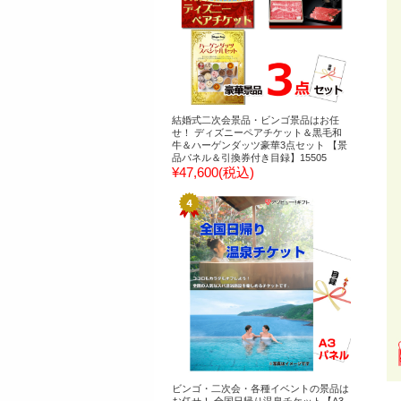
結婚式二次会景品・ビンゴ景品はお任
せ！ ディズニーペアチケット＆黒毛和
牛＆ハーゲンダッツ豪華3点セット 【景
品パネル＆引換券付き目録】15505
¥47,600
(税込)
ビンゴ・二次会・各種イベントの景品は