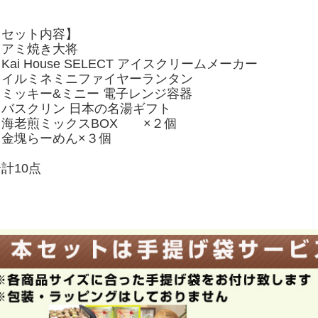
【セット内容】
・アミ焼き大将
Kai House SELECT アイスクリームメーカー
・イルミネミニファイヤーランタン
・ミッキー&ミニー 電子レンジ容器
・バスクリン 日本の名湯ギフト
・海老煎ミックスBOX ×２個
・金塊らーめん×３個
合計10点