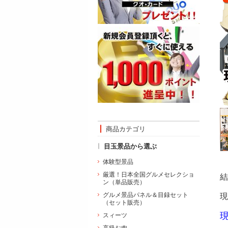
商品カテゴリ
目玉景品から選ぶ
体験型景品
厳選！日本全国グルメセレクショ
結
ン（単品販売）
グルメ景品パネル＆目録セット
現
（セット販売）
スィーツ