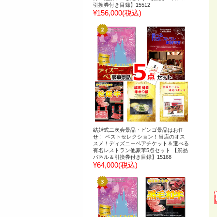
引換券付き目録】15512
¥156,000
(税込)
結婚式二次会景品・ビンゴ景品はお任
せ！ ベストセレクション！当店のオス
スメ！ディズニーペアチケット＆選べる
有名レストラン他豪華5点セット 【景品
パネル＆引換券付き目録】15168
¥64,000
(税込)