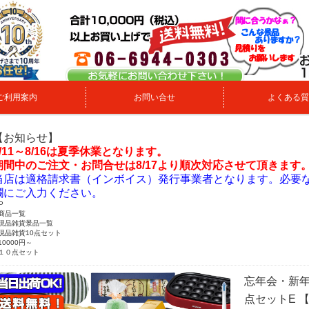
ご利用案内
お問い合せ
よくある質
【お知らせ】
8/11～8/16は夏季休業となります。
期間中のご注文・お問合せは8/17より順次対応させて頂きます
当店は適格請求書（インボイス）発行事業者となります。必要
欄にご入力ください。
P
商品一覧
現品雑貨景品一覧
現品雑貨10点セット
10000円～
１０点セット
忘年会・新年
点セットE 