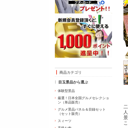
商品カテゴリ
目玉景品から選ぶ
体験型景品
厳選！日本全国グルメセレクショ
ン（単品販売）
二
グルメ景品パネル＆目録セット
人
（セット販売）
景
スィーツ
こ