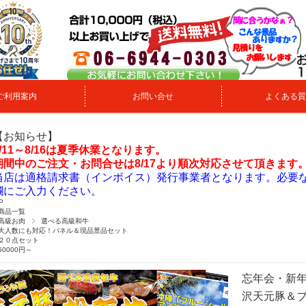
ご利用案内
お問い合せ
よくある質
【お知らせ】
8/11～8/16は夏季休業となります。
期間中のご注文・お問合せは8/17より順次対応させて頂きます
当店は適格請求書（インボイス）発行事業者となります。必要
欄にご入力ください。
P
商品一覧
高級お肉
選べる高級和牛
大人数にも対応！パネル＆現品景品セット
２０点セット
50000円～
忘年会・新年
沢天元豚＆