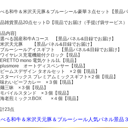
べる和牛＆米沢天元豚＆ブルーシール豪華３点セット【景品パ
品雑貨景品20点セットD【現品でお届け（手提げ袋サービス）
商品内容]
選べる国産和牛Aコース 【景品パネル&目録でお届け】
・米沢天元豚 【景品パネル&目録でお届け】
ブルーシールアイスギフト 【景品パネル&目録でお届け】
ワイヤレス充電機能付クロック【現品】
ERETTO mono 電気ケトル1L【現品】
plusmore オートディスペンサー【現品】
ビームスデザイン タオルセット ×２個【現品】
スターバックス プレミアムミックスギフト×２個【現品】
味わいビーフカレー ×３個【現品】
麺三昧 ×３個【現品】
モバイルスタンド ×３個【現品】
海老煎ミックスBOX ×４個【現品】
計23点
選べる和牛＆米沢天元豚＆ブルーシール人気パネル景品３