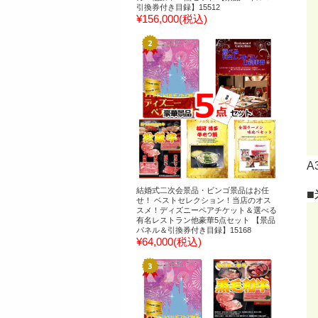
引換券付き目録】15512
¥156,000
(税込)
A
結婚式二次会景品・ビンゴ景品はお任
せ！ ベストセレクション！当店のオス
スメ！ディズニーペアチケット＆選べる
有名レストラン他豪華5点セット 【景品
パネル＆引換券付き目録】15168
¥64,000
(税込)