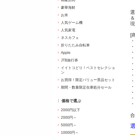
高級お肉
豪華海鮮
選
お米
＆
人気ゲーム機
現
人気家電
[
ネスカフェ
・
折りたたみ自転車
・
Apple
・
JTB旅行券
・
イイトコどり！ベストセレクショ
・
ン
・
お買得！限定バリュー景品セット
・
・
期間・数量限定在庫処分セール
・
・
価格で選ぶ
・
2000円以下
合
2000円～
5000円～
10000円～