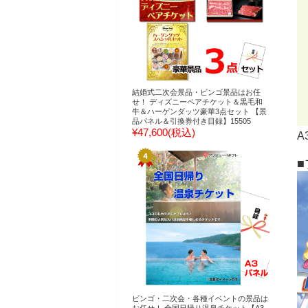
結婚式二次会景品・ビンゴ景品はお任
せ！ ディズニーペアチケット＆黒毛和
牛＆ハーゲンダッツ豪華3点セット 【景
品パネル＆引換券付き目録】15505
¥47,600
(税込)
A
ビンゴ・二次会・各種イベントの景品は