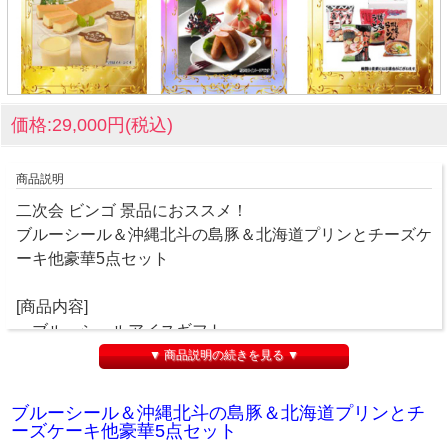
価格:29,000円(税込)
商品説明
二次会 ビンゴ 景品におススメ！
ブルーシール＆沖縄北斗の島豚＆北海道プリンとチーズケ
ーキ他豪華5点セット
[商品内容]
・ブルーシールアイスギフト
・沖縄北斗の島豚
▼ 商品説明の続きを見る ▼
・「乳蔵」 北海道プリンとチーズケーキセット「実」
・札幌開拓使 生ハム＆ウインナー詰合せ
ブルーシール＆沖縄北斗の島豚＆北海道プリンとチ
・全国ラーメン味比べセット
ーズケーキ他豪華5点セット