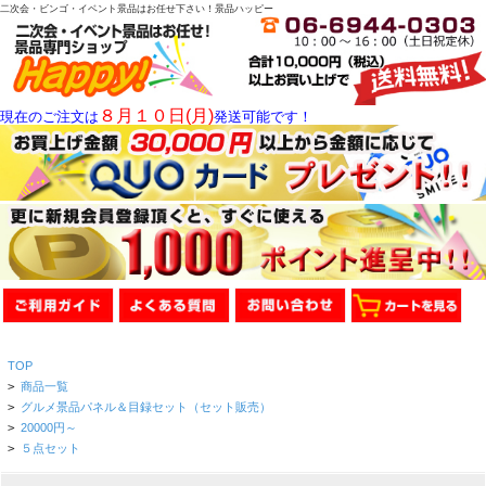
二次会・ビンゴ・イベント景品はお任せ下さい！景品ハッピー
８月１０日(月)
現在のご注文は
発送可能です！
TOP
>
商品一覧
>
グルメ景品パネル＆目録セット（セット販売）
>
20000円～
>
５点セット