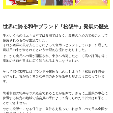
世界に誇る和牛ブランド「松阪牛」発展の歴史
牛というものは元々日本では食用ではなく、農耕のための労働力として
使用されるものが主流でした。
それが西洋の風が入ることによって食用へとシフトしていき、引退した
農耕用の牛が食されるという合理的な流れがありました。
そこから食用への道が開拓され、東京へ出荷したところ高い評価を得て
産地の名前が日本に広く知られるようになりました。
そして昭和33年にはブランドを確固なものにしようと「松阪肉牛協会」
が作られ、質が高く希少な牛肉のみを松阪牛と呼ぶようになっていま
す。
黒毛和種の牝牛かつ未経産であることが条件で、さらに三重県の中心に
位置する特定の地域で協会員の手によって育てられた牛以外は名乗るこ
とができません。
やがて松阪牛になる仔牛は、条件さえ整っていれば良いので日本全国か