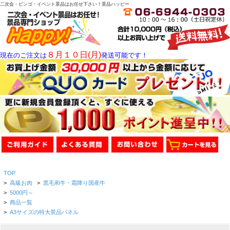
二次会・ビンゴ・イベント景品はお任せ下さい！景品ハッピー
８月１０日(月)
現在のご注文は
発送可能です！
TOP
>
高級お肉
>
黒毛和牛・霜降り国産牛
>
5000円～
>
商品一覧
>
A3サイズの特大景品パネル