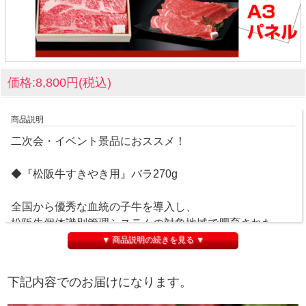
価格:8,800円(税込)
商品説明
二次会・イベント景品におススメ！
◆『松阪牛すきやき用』バラ270g
全国から優秀な血統の子牛を導入し、
松阪牛個体識別管理システムの対象地域で肥育された、
未経産の黒毛和種の雌牛を『松阪牛』と呼んでいます。
▼ 商品説明の続きを見る ▼
日本一の肉牛として認められ、味のすばらしさは「肉の芸
術品」として全国、世界から賞賛されています。
下記内容でのお届けになります。