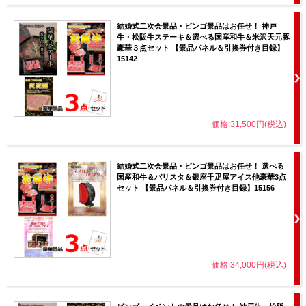
結婚式二次会景品・ビンゴ景品はお任せ！ 神戸
牛・松阪牛ステーキ＆選べる国産和牛＆米沢天元豚
豪華３点セット 【景品パネル＆引換券付き目録】
15142
価格:31,500円(税込)
結婚式二次会景品・ビンゴ景品はお任せ！ 選べる
国産和牛＆バリスタ＆銀座千疋屋アイス他豪華3点
セット 【景品パネル＆引換券付き目録】15156
価格:34,000円(税込)