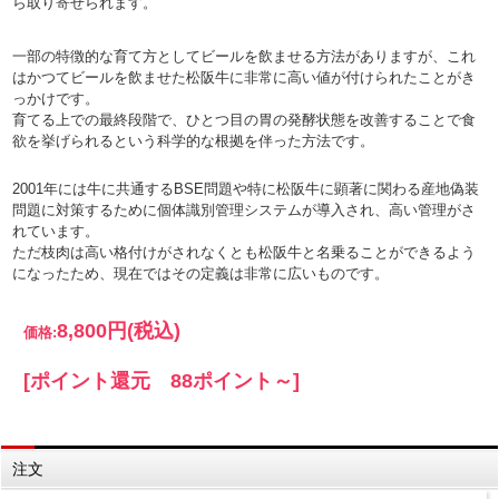
ら取り寄せられます。
一部の特徴的な育て方としてビールを飲ませる方法がありますが、これ
はかつてビールを飲ませた松阪牛に非常に高い値が付けられたことがき
っかけです。
育てる上での最終段階で、ひとつ目の胃の発酵状態を改善することで食
欲を挙げられるという科学的な根拠を伴った方法です。
2001年には牛に共通するBSE問題や特に松阪牛に顕著に関わる産地偽装
問題に対策するために個体識別管理システムが導入され、高い管理がさ
れています。
ただ枝肉は高い格付けがされなくとも松阪牛と名乗ることができるよう
になったため、現在ではその定義は非常に広いものです。
8,800円
(税込)
価格:
[ポイント還元 88ポイント～]
注文