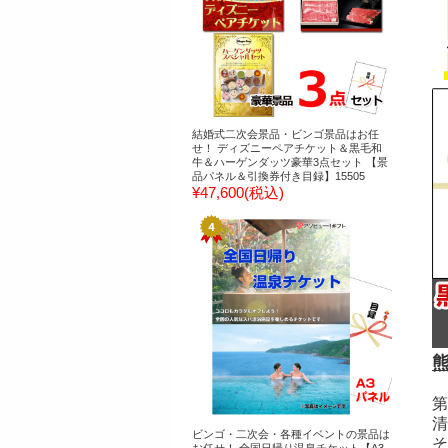
結婚式二次会景品・ビンゴ景品はお任
せ！ ディズニーペアチケット＆黒毛和
牛＆ハーゲンダッツ豪華3点セット 【景
品パネル＆引換券付き目録】15505
¥47,600
(税込)
第
清
ビンゴ・二次会・各種イベントの景品は
そ