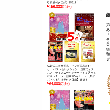
引換券付き目録】15512
¥156,000
(税込)
第
あ
「
そ
美
銀
和
ぜ
結婚式二次会景品・ビンゴ景品はお任
せ！ ベストセレクション！当店のオス
スメ！ディズニーペアチケット＆選べる
有名レストラン他豪華5点セット 【景品
パネル＆引換券付き目録】15168
¥64,000
(税込)