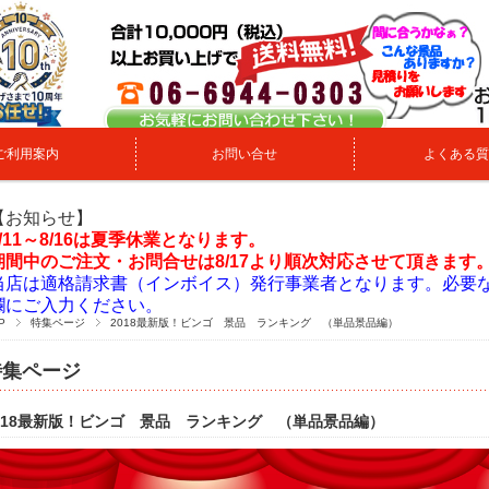
ご利用案内
お問い合せ
よくある質
【お知らせ】
8/11～8/16は夏季休業となります。
期間中のご注文・お問合せは8/17より順次対応させて頂きます
当店は適格請求書（インボイス）発行事業者となります。必要
欄にご入力ください。
P
特集ページ
2018最新版！ビンゴ 景品 ランキング （単品景品編）
特集ページ
018最新版！ビンゴ 景品 ランキング （単品景品編）