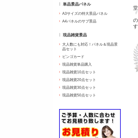
単品景品パネル
堂
A3サイズの特大景品パネル
「
の
A4パネルのサブ景品
す
現品雑貨景品
大人数にも対応！パネル＆現品景
品セット
ビンゴカード
現品雑貨単品購入
現品雑貨10点セット
現品雑貨20点セット
現品雑貨30点セット
現品雑貨50点セット