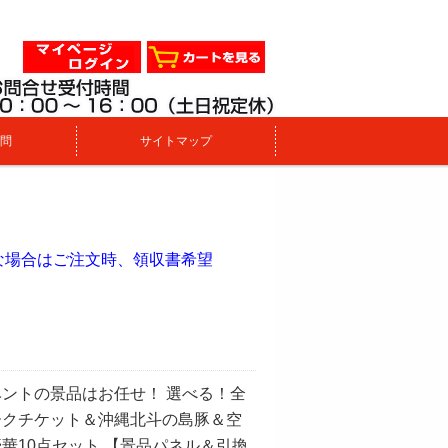
問
サイトマップ
。
な場合はご注文時、領収書希望
ントの景品はお任せ！ 選べる！全
ークチケット＆沖縄北斗の島豚＆空
華10点セット 【景品パネル＆引換