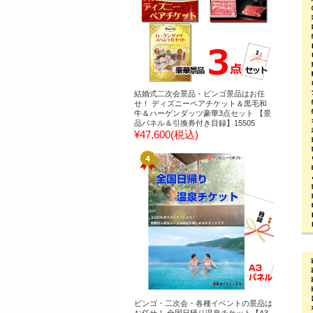
結婚式二次会景品・ビンゴ景品はお任
せ！ ディズニーペアチケット＆黒毛和
牛＆ハーゲンダッツ豪華3点セット 【景
品パネル＆引換券付き目録】15505
¥47,600
(税込)
ビンゴ・二次会・各種イベントの景品は