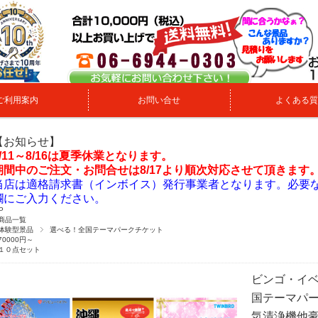
ご利用案内
お問い合せ
よくある質
【お知らせ】
8/11～8/16は夏季休業となります。
期間中のご注文・お問合せは8/17より順次対応させて頂きます
当店は適格請求書（インボイス）発行事業者となります。必要
欄にご入力ください。
P
商品一覧
体験型景品
選べる！全国テーマパークチケット
70000円～
１０点セット
ビンゴ・イベ
国テーマパ
気清浄機他豪