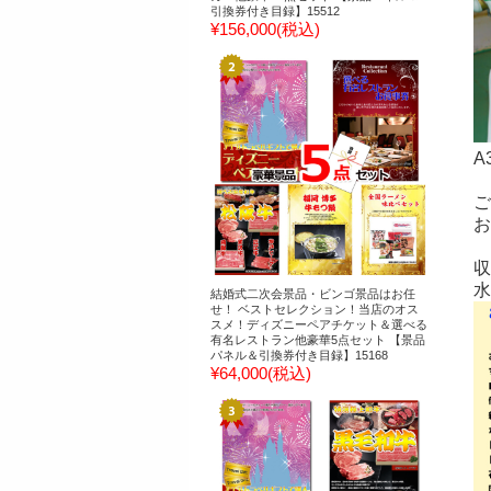
引換券付き目録】15512
¥156,000
(税込)
A
ご
お
収
水
結婚式二次会景品・ビンゴ景品はお任
せ！ ベストセレクション！当店のオス
スメ！ディズニーペアチケット＆選べる
有名レストラン他豪華5点セット 【景品
パネル＆引換券付き目録】15168
¥64,000
(税込)