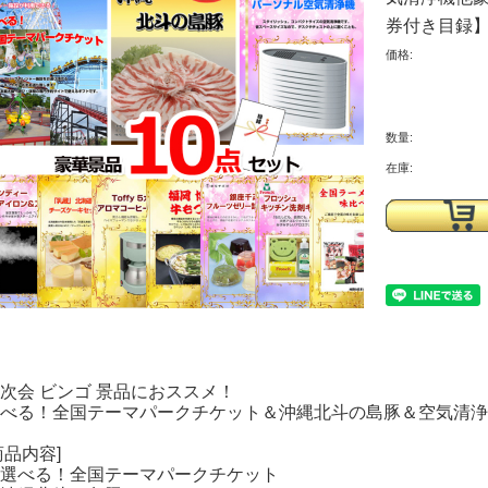
券付き目録】1
価格:
数量:
在庫:
次会 ビンゴ 景品におススメ！
べる！全国テーマパークチケット＆沖縄北斗の島豚＆空気清浄
商品内容]
・選べる！全国テーマパークチケット