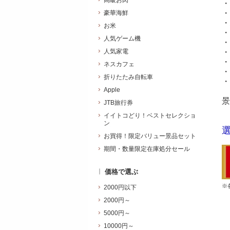
高級お肉
・
・
豪華海鮮
・
お米
・
人気ゲーム機
・
人気家電
・
・
ネスカフェ
・
折りたたみ自転車
・
Apple
景
JTB旅行券
イイトコどり！ベストセレクショ
ン
お買得！限定バリュー景品セット
期間・数量限定在庫処分セール
価格で選ぶ
※
2000円以下
2000円～
5000円～
10000円～