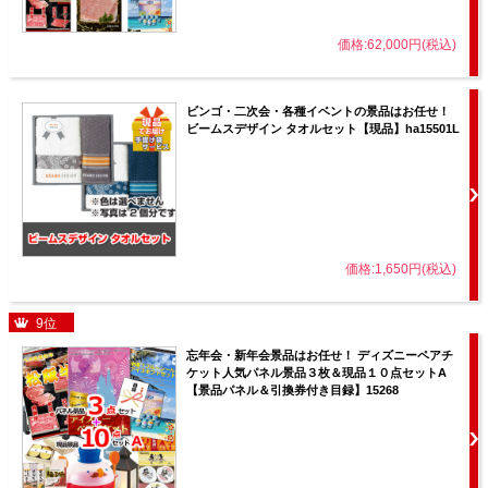
価格:62,000円(税込)
ビンゴ・二次会・各種イベントの景品はお任せ！
ビームスデザイン タオルセット【現品】ha15501L
価格:1,650円(税込)
9位
忘年会・新年会景品はお任せ！ ディズニーペアチ
ケット人気パネル景品３枚＆現品１０点セットA
【景品パネル＆引換券付き目録】15268