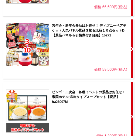
価格:66,500円(税込)
忘年会・新年会景品はお任せ！ ディズニーペアチ
ケット人気パネル景品３枚＆現品１０点セットD
【景品パネル＆引換券付き目録】15271
価格:59,500円(税込)
ビンゴ・二次会・各種イベントの景品はお任せ！
帝国ホテル 温冷タイプスープセット【現品】
ha26007M