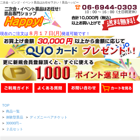
二次会・ビンゴ・イベント景品はお任せ下さい！景品ハッピー
８月１７日(月)
現在のご注文は
発送可能です！
TOP
>
商品一覧
>
体験型景品
>
ディズニーペアチケット
>
30000円～
>
２点セット