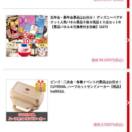
忘年会・新年会景品はお任せ！ ディズニーペアチ
ケット人気パネル景品５枚＆現品１０点セットB
【景品パネル＆引換券付き目録】15273
価格:96,000円(税込)
ビンゴ・二次会・各種イベントの景品はお任せ！
CUTENSIL ハーフホットサンドメーカー【現品】
ha05511L
価格:5,500円(税込)